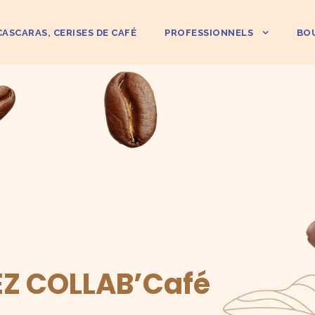
CASCARAS, CERISES DE CAFÉ
PROFESSIONNELS
BO
E
Z
C
O
L
L
A
B
’
C
a
f
é