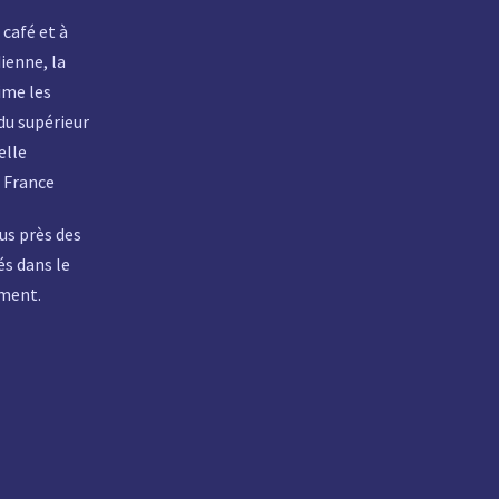
café et à
enne, la
ime les
du supérieur
elle
 France
us près des
és dans le
ement.