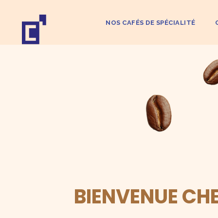
NOS CAFÉS DE SPÉCIALITÉ
B
I
E
N
V
E
N
U
E
C
H