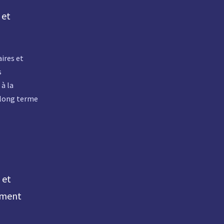
 et
ires et
s
à la
à long terme
 et
ement