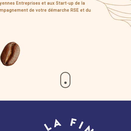
yennes Entreprises et aux Start-up de la
compagnement de votre démarche RSE et du