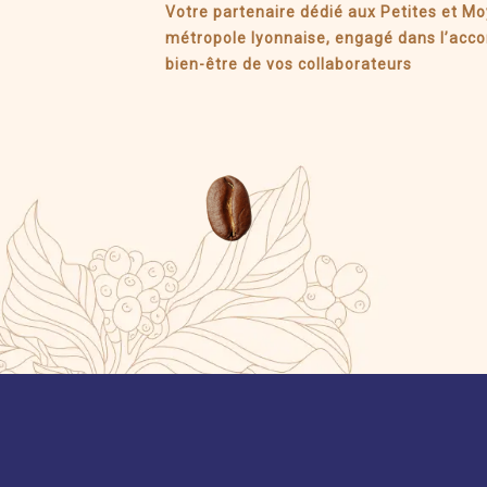
Votre partenaire dédié aux Petites et Mo
métropole lyonnaise, engagé dans l’ac
bien-être de vos collaborateurs